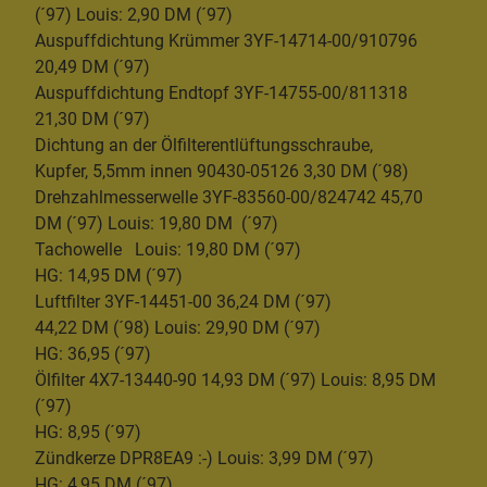
(´97) Louis: 2,90 DM (´97)
Auspuffdichtung Krümmer 3YF-14714-00/910796
20,49 DM (´97)
Auspuffdichtung Endtopf 3YF-14755-00/811318
21,30 DM (´97)
Dichtung an der Ölfilterentlüftungsschraube,
Kupfer, 5,5mm innen 90430-05126 3,30 DM (´98)
Drehzahlmesserwelle 3YF-83560-00/824742 45,70
DM (´97) Louis: 19,80 DM (´97)
Tachowelle Louis: 19,80 DM (´97)
HG: 14,95 DM (´97)
Luftfilter 3YF-14451-00 36,24 DM (´97)
44,22 DM (´98) Louis: 29,90 DM (´97)
HG: 36,95 (´97)
Ölfilter 4X7-13440-90 14,93 DM (´97) Louis: 8,95 DM
(´97)
HG: 8,95 (´97)
Zündkerze DPR8EA9 :-) Louis: 3,99 DM (´97)
HG: 4,95 DM (´97)