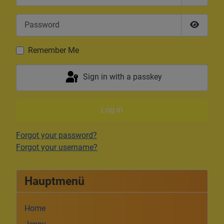
Password
Show P
Remember Me
Sign in with a passkey
Log in
Forgot your password?
Forgot your username?
Hauptmenü
Home