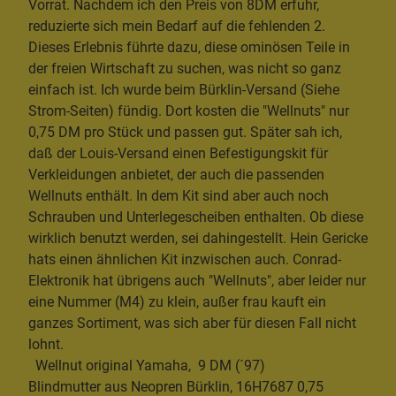
Vorrat. Nachdem ich den Preis von 8DM erfuhr,
reduzierte sich mein Bedarf auf die fehlenden 2.
Dieses Erlebnis führte dazu, diese ominösen Teile in
der freien Wirtschaft zu suchen, was nicht so ganz
einfach ist. Ich wurde beim Bürklin-Versand (Siehe
Strom-Seiten) fündig. Dort kosten die "Wellnuts" nur
0,75 DM pro Stück und passen gut. Später sah ich,
daß der Louis-Versand einen Befestigungskit für
Verkleidungen anbietet, der auch die passenden
Wellnuts enthält. In dem Kit sind aber auch noch
Schrauben und Unterlegescheiben enthalten. Ob diese
wirklich benutzt werden, sei dahingestellt. Hein Gericke
hats einen ähnlichen Kit inzwischen auch. Conrad-
Elektronik hat übrigens auch "Wellnuts", aber leider nur
eine Nummer (M4) zu klein, außer frau kauft ein
ganzes Sortiment, was sich aber für diesen Fall nicht
lohnt.
Wellnut original Yamaha, 9 DM (´97)
Blindmutter aus Neopren Bürklin, 16H7687 0,75