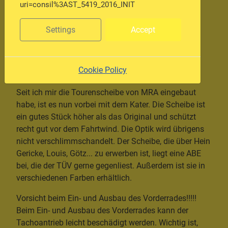
uri=consil%3AST_5419_2016_INIT
Frischluft ist gesund...
Settings
Accept
...insbesondere, wenn sie in Form eines mittleren
Orkans den Kopf permanent vom Hals zu reißen
versucht. Nach längeren Fahrten hatte ich immer
Cookie Policy
wieder Muskelkater in der Nackenmuskulatur.
Seit ich mir die Tourenscheibe von MRA eingebaut
habe, ist es nun vorbei mit dem Kater. Die Scheibe ist
ein gutes Stück höher als das Original und schützt
recht gut vor dem Fahrtwind. Die Optik wird übrigens
nicht verschlimmschandelt. Der Scheibe, die über Hein
Gericke, Louis, Götz... zu erwerben ist, liegt eine ABE
bei, die der TÜV gerne gegenliest. Außerdem ist sie in
verschiedenen Farben erhältlich.
Vorsicht beim Ein- und Ausbau des Vorderrades!!!!!
Beim Ein- und Ausbau des Vorderrades kann der
Tachoantrieb leicht beschädigt werden. Wichtig ist,