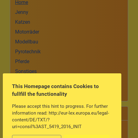
Home
Jenny
Katzen
Motorräder
Modellbau
Pyrotechnik
Pferde
Sonstiges
Autorenlogin
This Homepage contains Cookies to
Kontaktformular
fullfill the functionality
Please accept this hint to progress. For further
Meist gelesen
information read: http://eur-lex.europa.eu/legal-
content/DE/TXT/?
uri=consil%3AST_5419_2016_INIT
Optotronix Pro Control reparieren Teil 1