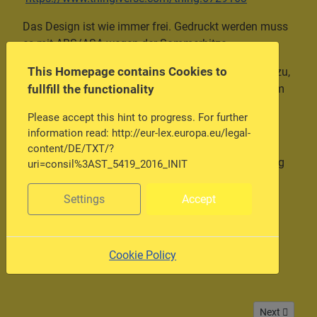
Das Design ist wie immer frei. Gedruckt werden muss
es mit ABS/ASA wegen der Sommerhitze.
This Homepage contains Cookies to
Kurze Zeit später kam natürlich der Handyhalter dazu,
fullfill the functionality
denn einfach ins Lüftungsgitter klipsen geht bei dem
Dashboard nicht:
Please accept this hint to progress. For further
information read: http://eur-lex.europa.eu/legal-
Handy-Adapter für Samsung S8
content/DE/TXT/?
Hier auch wieder der passende Link für ein Samsung
uri=consil%3AST_5419_2016_INIT
S8-Handy:
https://www.thingiverse.com/thing:6588801
Settings
Accept
Cookie Policy
Next article:
Next