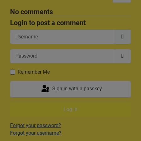
No comments
Login to post a comment
Username
Password
Show P
Remember Me
Sign in with a passkey
Log in
Forgot your password?
Forgot your username?