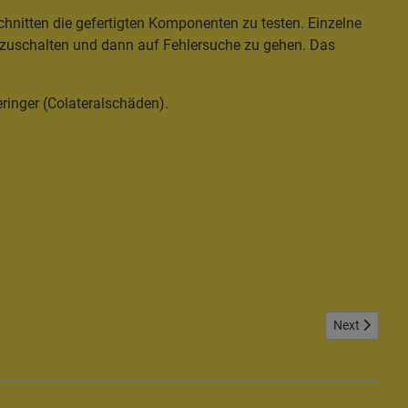
hnitten die gefertigten Komponenten zu testen. Einzelne
einzuschalten und dann auf Fehlersuche zu gehen. Das
ringer (Colateralschäden).
Next article:
Next