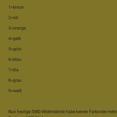
1=braun
2=rot
3=orange
4=gelb
5=grün
6=blau
7=lila
8=grau
9=weiß
Nun heutige SMD-Widerstände habe keinen Farbcode mehr. A