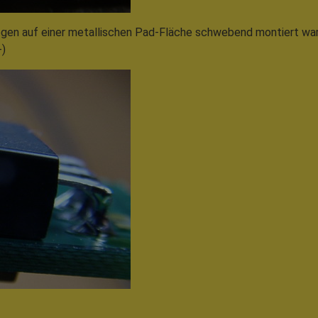
ogen auf einer metallischen Pad-Fläche schwebend montiert war
-)