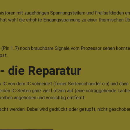
istoren mit zugehörigen Spannungsteilern und Freilaufdioden ent
gs hat wohl die erhöhte Eingangsspannung zu einer thermischen Üb
s (Pin 1..7) noch brauchbare Signale vom Prozessor sehen konnte.
pst.
- die Reparatur
IC von dem IC schneidet (feiner Seitenschneider o.ä) und dann d
eiden IC-Seiten ganz viel Lötzinn auf (eine richtiggehende Lach
kolben angehoben und vorsichtig entfernt.
acht werden. Dabei wird gedrückt oder getupft, nicht geschobe