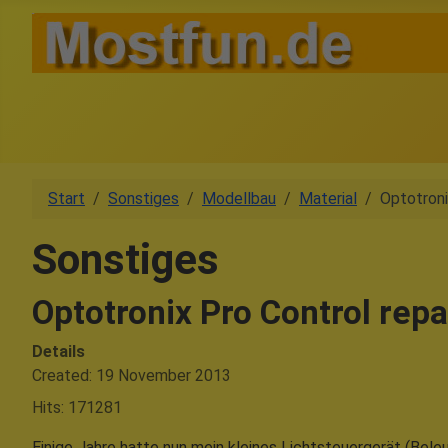
Start
Sonstiges
Modellbau
Material
Optotroni
Sonstiges
Optotronix Pro Control repa
Details
Created: 19 November 2013
Hits: 171281
Einige Jahre hatte nun mein kleines Lichtsteuergerät (Bel