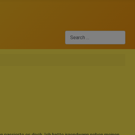
Search
nn passierte es doch. Ich hatte irgendwann neben meinen