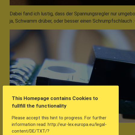
Dabei fand ich lustig, dass der Spannungsregler nur umgeb
ja, Schwamm drüber, oder besser einen Schrumpfschlauch :
This Homepage contains Cookies to
fullfill the functionality
Please accept this hint to progress. For further
information read: http://eur-lex.europa.eu/legal-
Arbeitsthese
content/DE/TXT/?