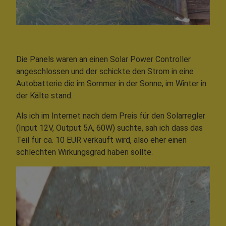
Die Panels waren an einen Solar Power Controller
angeschlossen und der schickte den Strom in eine
Autobatterie die im Sommer in der Sonne, im Winter in
der Kälte stand.
Als ich im Internet nach dem Preis für den Solarregler
(Input 12V, Output 5A, 60W) suchte, sah ich dass das
Teil für ca. 10 EUR verkauft wird, also eher einen
schlechten Wirkungsgrad haben sollte.