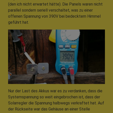
(den ich nicht erwartet hätte). Die Panels waren nicht
parallel sondern seriell verschaltet, was zu einer
offenen Spannung von 390V bei bedecktem Himmel
geführt hat.
Nur der Last des Akkus war es zu verdanken, dass die
Systemspannung so weit eingebrochen ist, dass der
Solarregler die Spannung halbwegs verkraftet hat. Auf
der Rückseite war das Gehäuse an einer Stelle