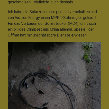
geschmolzen - vielleicht auch deshalb.
Ich habe die Solarzellen nun parallel verschalten und
von Victron Energy einen MPPT-Solarregler gekauft.
Für das Verbauen der Solarstecker (MC4) lohnt sich
ein billiges Crimpset aus China allemal. Speziell der
Öffner hat mir unschätzbare Dienste erwiesen.