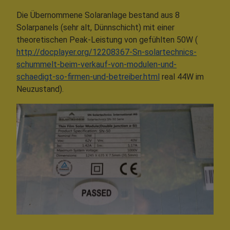
Die Übernommene Solaranlage bestand aus 8
Solarpanels (sehr alt, Dünnschicht) mit einer
theoretischen Peak-Leistung von gefühlten 50W (
http://docplayer.org/12208367-Sn-solartechnics-
schummelt-beim-verkauf-von-modulen-und-
schaedigt-so-firmen-und-betreiber.html
real 44W im
Neuzustand).