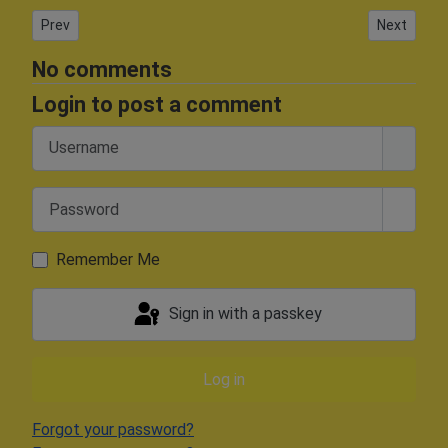
Previous article: ElsePT4115
Next article
Prev
Next
No comments
Login to post a comment
Username
Password
Show 
Remember Me
Sign in with a passkey
Log in
Forgot your password?