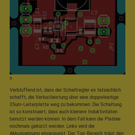
s
Verblüffend ist, dass der Schaltregler es tatsächlich
schafft, die Verlustleistung über eine doppelseitige
35um-Leiterplatte weg zu bekommen. Die Schaltung
ist so konstruiert, dass auch kleinere Induktivitäten
benutzt werden können. In dem Fall kann die Platinie
nochmals gekürzt werden. Links wird die
Akkuspannung eingespeist. Der Top-Bereich trägt den