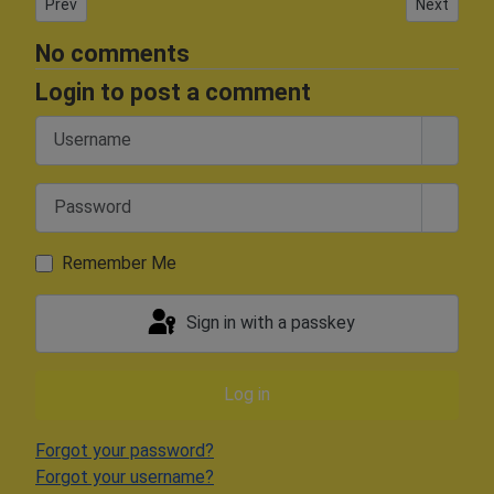
Previous article: Noch ein Witz - Witz2
Next article
Prev
Next
No comments
Login to post a comment
Username
Password
Show 
Remember Me
Sign in with a passkey
Log in
Forgot your password?
Forgot your username?