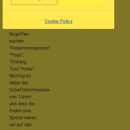
Geld gekauft
werden. Dazu
nach
Cookie Policy
folgenden
Begriffen
suchen:
"Federmessspitzen",
"Pogo",
"Frühling
Test Probe".
Wichtig ist
dabei der
Schaftdurchmesser
von 1,6mm
und dass die
Enden eine
Spitze haben,
um auf das