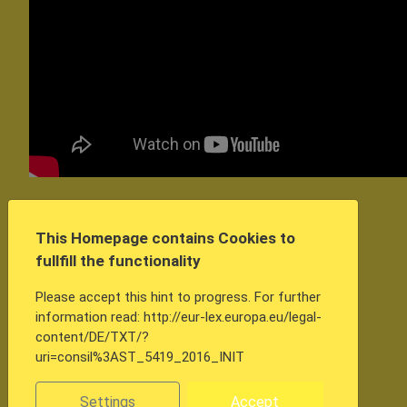
Die
Nadeln/Kontakte
This Homepage contains Cookies to
stammen aus
fullfill the functionality
einem ICT-
Tester und
Please accept this hint to progress. For further
information read: http://eur-lex.europa.eu/legal-
können als
content/DE/TXT/?
Federkontakte
uri=consil%3AST_5419_2016_INIT
auch bei
Aliexpress
Settings
Accept
für kleines