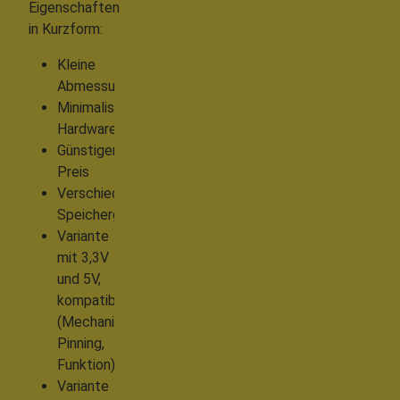
Eigenschaften
in Kurzform:
Kleine
Abmessungen
Minimalistische
Hardware
Günstiger
Preis
Verschiedene
Speichergrößen
Variante
mit 3,3V
und 5V,
kompatibel
(Mechanik,
Pinning,
Funktion)
Variante