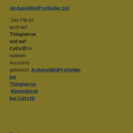
(
ArduinoMiniProHolder.zip
)
Das File ist
auch auf
Thingiverse
und auf
Cults3D
in
meinem
Accounts
gehostet:
ArduinoMiniProHolder
bei
Thingiverse
Klemmblock
bei Cults3D