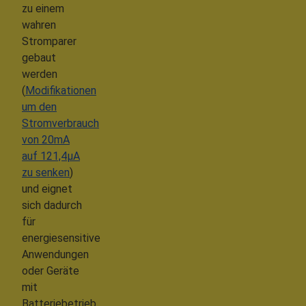
zu einem
wahren
Stromparer
gebaut
werden
(
Modifikationen
um den
Stromverbrauch
von 20mA
auf 121,4µA
zu senken
)
und eignet
sich dadurch
für
energiesensitive
Anwendungen
oder Geräte
mit
Batteriebetrieb