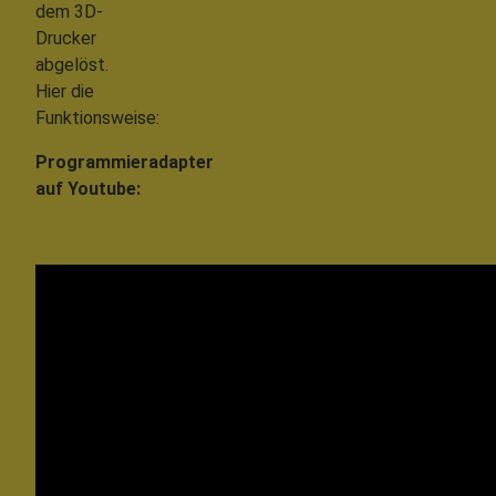
dem 3D-
Drucker
abgelöst.
Hier die
Funktionsweise:
Programmieradapter
auf Youtube: