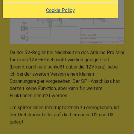
Cookie Policy
Da der 5V-Regler bei Nachbauten des Arduino Pro Mini
für einen 12V-Betrieb nicht wirklich geeignet ist
(brennt durch und schließt dabei die 12V kurz), habe
ich bei der zweiten Version einen kleinen
Spannungsregler vorgesehen. Der SPI-Anschluss hat
derzeit keine Funktion, aber kann für weitere
Funktionen benutzt werden.
Um später einen Interruptbetrieb zu ermöglichen, ist
der Drehdrücksteller auf die Leitungen D2 und D3
gelegt.