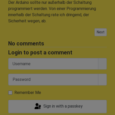
Der Arduino sollte nur außerhalb der Schaltung
programmiert werden. Von einer Programmierung
innerhalb der Schaltung rate ich dringend, der
Sicherheit wegen, ab.
Next artic
Next
No comments
Login to post a comment
Username
Password
Show 
Remember Me
Sign in with a passkey