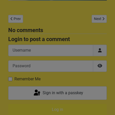
Previous article: Arduino Pro Mini Tools
Next article:
Prev
Next
No comments
Login to post a comment
Username
Password
Show P
Remember Me
Sign in with a passkey
Log in