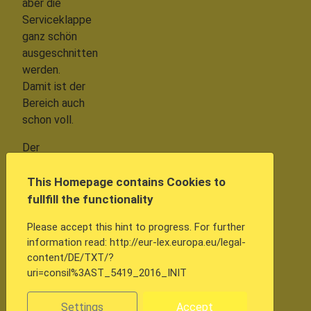
aber die
Serviceklappe
ganz schön
ausgeschnitten
werden.
Damit ist der
Bereich auch
schon voll.
Der
schlimmste
"Fail" war die
This Homepage contains Cookies to
Erkenntnis,
fullfill the functionality
dass ein 6s
Please accept this hint to progress. For further
4Ah Akku
information read: http://eur-lex.europa.eu/legal-
nicht in die A-
content/DE/TXT/?
10 passt -
uri=consil%3AST_5419_2016_INIT
weder
mechanisch
Settings
Accept