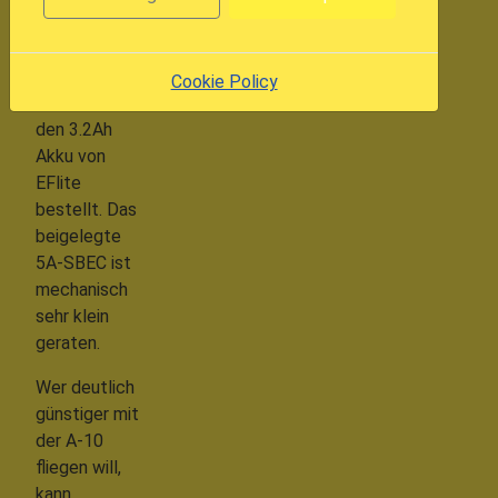
noch vom
Schwerpunkt.
Zähneknirschend
Cookie Policy
habe ich nun
den 3.2Ah
Akku von
EFlite
bestellt. Das
beigelegte
5A-SBEC ist
mechanisch
sehr klein
geraten.
Wer deutlich
günstiger mit
der A-10
fliegen will,
kann