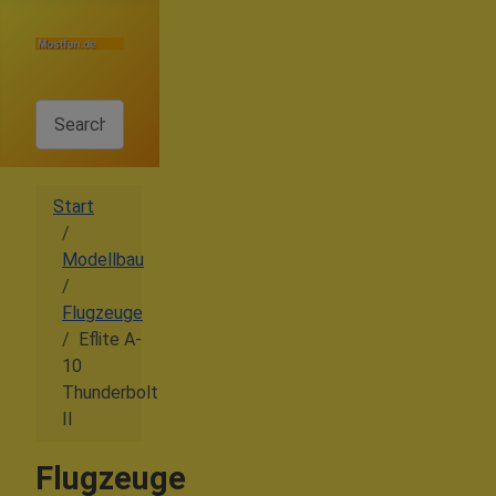
Search
Start
Modellbau
Flugzeuge
Eflite A-
10
Thunderbolt
II
Flugzeuge