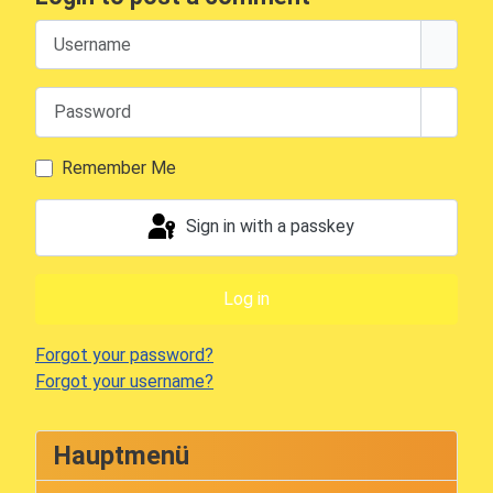
Username
Password
Show 
Remember Me
Sign in with a passkey
Log in
Forgot your password?
Forgot your username?
Hauptmenü