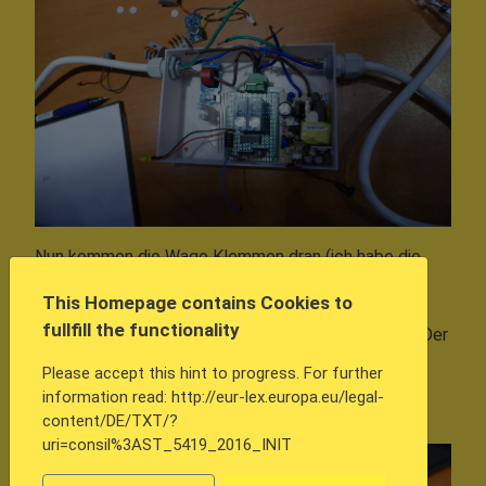
Nun kommen die Wago Klemmen dran (ich habe die
WAGO 222-Klemmen verwendet). Diese dürfen bei
This Homepage contains Cookies to
starren Leitern, Feinleiterleitungen und auch bei
fullfill the functionality
Leitungen mit Adernendhülsen verwendet werden. Der
Gag ist, dass diese Art von Klemmen bei meinem
Please accept this hint to progress. For further
Gehäuse einfach in die Gehäusewand geklippst
information read: http://eur-lex.europa.eu/legal-
werden. Sie halten - ohne Schrauben.
content/DE/TXT/?
uri=consil%3AST_5419_2016_INIT