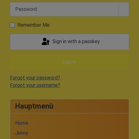
Password
Show 
Remember Me
Sign in with a passkey
Log in
Forgot your password?
Forgot your username?
Hauptmenü
Home
Jenny