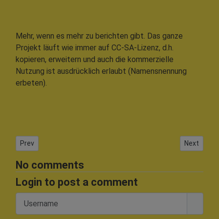
Mehr, wenn es mehr zu berichten gibt. Das ganze
Projekt läuft wie immer auf CC-SA-Lizenz, d.h.
kopieren, erweitern und auch die kommerzielle
Nutzung ist ausdrücklich erlaubt (Namensnennung
erbeten).
Previous article: AutoOff2
Next articl
Prev
Next
No comments
Login to post a comment
Username