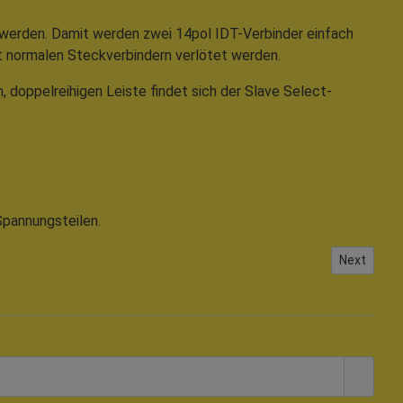
werden. Damit werden zwei 14pol IDT-Verbinder einfach
t normalen Steckverbindern verlötet werden.
 doppelreihigen Leiste findet sich der Slave Select-
Spannungsteilen.
Next articl
Next