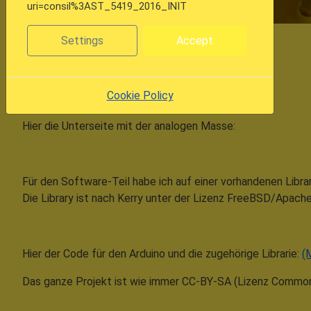
uri=consil%3AST_5419_2016_INIT
Settings
Accept
Cookie Policy
Hier die Unterseite mit der analogen Masse:
Für den Software-Teil habe ich auf einer vorhandenen Libr
Die Library ist nach Kerry unter der Lizenz FreeBSD/Apache f
Hier der Code für den Arduino und die zugehörige Librarie:
(
Das ganze Projekt ist wie immer CC-BY-SA (Lizenz Common C