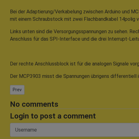
Bei der Adaptierung/Verkabelung zwischen Arduino und MC
mit einem Schraubstock mit zwei Flachbandkabel 14polig v
Links unten sind die Versorgungsspannungen zu sehen. Rech
Anschluss für das SPI-Interface und die drei Interrupt-Le
Der rechte Anschlussblock ist für die analogen Signale vor
Der MCP3903 misst die Spannungen übrigens differentiell i
Previous article: Booster 3..18V nach bis zu 38V
Prev
No comments
Login to post a comment
Username