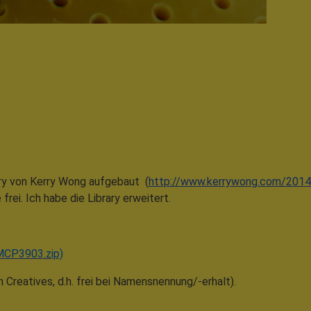
ary von Kerry Wong aufgebaut (
http://www.kerrywong.com/2014
rei. Ich habe die Library erweitert.
MCP3903.zip)
reatives, d.h. frei bei Namensnennung/-erhalt).