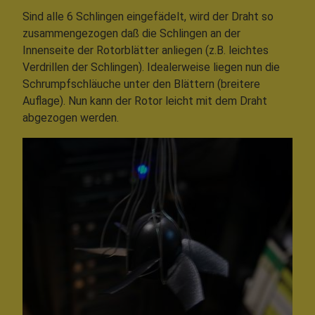
Sind alle 6 Schlingen eingefädelt, wird der Draht so
zusammengezogen daß die Schlingen an der
Innenseite der Rotorblätter anliegen (z.B. leichtes
Verdrillen der Schlingen). Idealerweise liegen nun die
Schrumpfschläuche unter den Blättern (breitere
Auflage). Nun kann der Rotor leicht mit dem Draht
abgezogen werden.