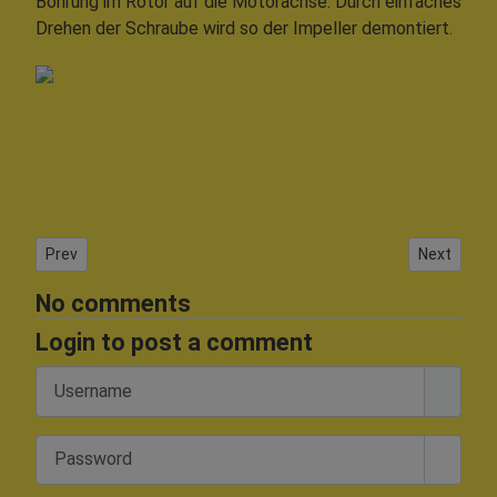
Bohrung im Rotor auf die Motorachse. Durch einfaches
Drehen der Schraube wird so der Impeller demontiert.
Previous article: Impellertest mit EDF 40
Next articl
Prev
Next
No comments
Login to post a comment
Username
Password
Show 