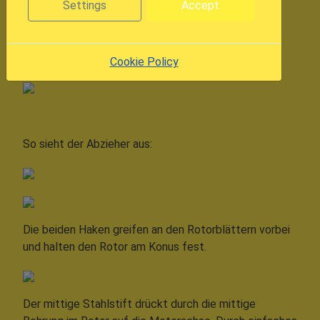
Settings
Accept
So fixiert habe ich den Stahlbügel mit der
Unterlegscheibe mit Uhu Endfest verklebt.
Cookie Policy
So sieht der Abzieher aus:
Die beiden Haken greifen an den Rotorblättern vorbei
und halten den Rotor am Konus fest.
Der mittige Stahlstift drückt durch die mittige