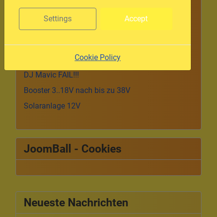
Optotronix Pro Control reparieren Teil 1
Settings
Accept
24bit für kleines Geld
Throttlesafe - Narrensichere Gas-Sicherung
Cookie Policy
Die Masse
DJ Mavic FAIL!!!
Booster 3..18V nach bis zu 38V
Solaranlage 12V
JoomBall - Cookies
Neueste Nachrichten