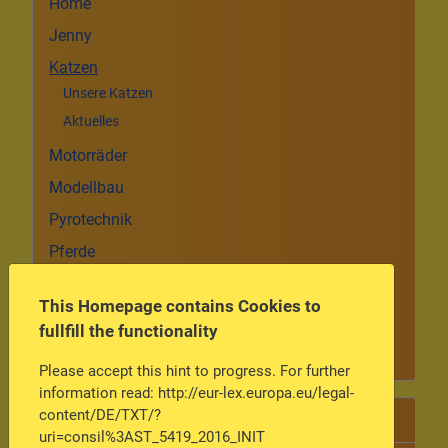
Home
Jenny
Katzen
Unsere Katzen
Aktuelles
Motorräder
Modellbau
Pyrotechnik
Pferde
Sonstiges
This Homepage contains Cookies to
Autorenlogin
fullfill the functionality
Kontaktformular
Please accept this hint to progress. For further
information read: http://eur-lex.europa.eu/legal-
Meist gelesen
content/DE/TXT/?
uri=consil%3AST_5419_2016_INIT