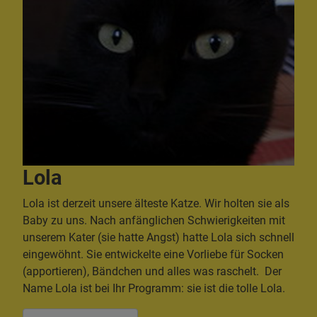
Lola
Lola ist derzeit unsere älteste Katze. Wir holten sie als
Baby zu uns. Nach anfänglichen Schwierigkeiten mit
unserem Kater (sie hatte Angst) hatte Lola sich schnell
eingewöhnt. Sie entwickelte eine Vorliebe für Socken
(apportieren), Bändchen und alles was raschelt. Der
Name Lola ist bei Ihr Programm: sie ist die tolle Lola.