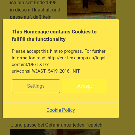
ich bin seit Ende 1998
in diesem Haushalt und
passe auf, daß kein
Katzenfutter schlecht wird.
Ich bin die Größte....
This Homepage contains Cookies to
fullfill the functionality
Please accept this hint to progress. For further
information read: http://eur-lex.europa.eu/legal-
content/DE/TXT/?
uri=consil%3AST_5419_2016_INIT
Settings
Accept
...argh...ein Ungeheuer....
Cookie Policy
...und passe bei Gefahr unter jeden Teppich.